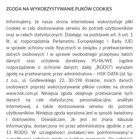
+48 12 638 75 57
info@hsk.com.pl
ZGODA NA WYKORZYSTYWANIE PLIKÓW COOKIES
Informujemy, że nasza strona internetowa wykorzystuje pliki
MENU
cookies w celu dostosowania serwisu do potrzeb użytkowników
oraz w celach statystycznych. Działając na podstawie art. 6 ust. 1
lit. a) rozporządzenia Parlamentu Europejskiego i Rady (UE)
w sprawie ochrony osób fizycznych w związku z przetwarzaniem
danych osobowych i w sprawie swobodnego przepływu takich
danych oraz uchylenia dyrektywy 95/46/WE (ogólne
rozporządzenie o ochronie danych; dalej: „RODO”) wyrażam
zgodę na przetwarzanie przez administratora – HSK DATA Ltd Sp.
z o.o., ul. Godlewskiego 22, 30-198 Kraków, moich danych
osobowych poprzez wykorzystywanie plików cookies na stronie
www.hsk.com.pl. Niniejsza zgoda obejmuje przetwarzanie tych
danych na cele statystyczne, personalizacyjne, analityki
internetowej, a także dostosowania serwisu do potrzeb
użytkowników. Niniejsza zgoda wyrażona jest w sposób świadomy
i dobrowolny. Oświadczam, że jest mi znana klauzula
informacyjna, dostarczona mi przez administratora zgodnie z art.
13 RODO. W szczególności zostałam/-em poinformowany/-a