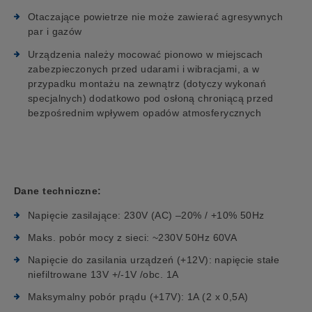
Otaczające powietrze nie może zawierać agresywnych
par i gazów
Urządzenia należy mocować pionowo w miejscach
zabezpieczonych przed udarami i wibracjami, a w
przypadku montażu na zewnątrz (dotyczy wykonań
specjalnych) dodatkowo pod osłoną chroniącą przed
bezpośrednim wpływem opadów atmosferycznych
Dane techniczne:
Napięcie zasilające: 230V (AC) –20% / +10% 50Hz
Maks. pobór mocy z sieci: ~230V 50Hz 60VA
Napięcie do zasilania urządzeń (+12V): napięcie stałe
niefiltrowane 13V +/-1V /obc. 1A
Maksymalny pobór prądu (+17V): 1A (2 x 0,5A)