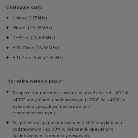
Obsługuje karty:
Unique (125kHz)
Mifare (13,56MHz)
DESFire (13,56MHz)
HID iClass (13,56MHz)
HID Prox Point (125kHz)
Normalne warunki pracy:
o
Temperatura otoczenia zawarta w przedziale od +5
C do
o
o
o
+45
C w wykonaniu podstawowym i -25
C do +45
C w
wykonaniu specjalnym (lakierowanym i
termostatyzowanym)
Wilgotność względna maksymalnie 70% w wykonaniu
podstawowym i do 90% w wykonaniu specjalnym
(lakierowanym i termostatyzowanym)