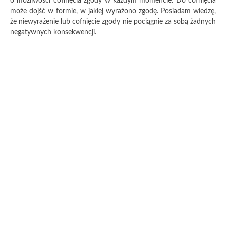
o możliwości cofnięcia zgody w każdym momencie. Do cofnięcia
może dojść w formie, w jakiej wyrażono zgodę. Posiadam wiedzę,
że niewyrażenie lub cofnięcie zgody nie pociągnie za sobą żadnych
negatywnych konsekwencji.