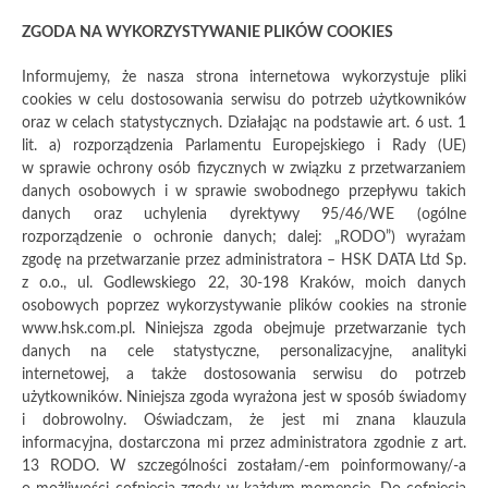
+48 12 638 75 57
info@hsk.com.pl
ZGODA NA WYKORZYSTYWANIE PLIKÓW COOKIES
Informujemy, że nasza strona internetowa wykorzystuje pliki
MENU
cookies w celu dostosowania serwisu do potrzeb użytkowników
oraz w celach statystycznych. Działając na podstawie art. 6 ust. 1
lit. a) rozporządzenia Parlamentu Europejskiego i Rady (UE)
w sprawie ochrony osób fizycznych w związku z przetwarzaniem
danych osobowych i w sprawie swobodnego przepływu takich
danych oraz uchylenia dyrektywy 95/46/WE (ogólne
rozporządzenie o ochronie danych; dalej: „RODO”) wyrażam
zgodę na przetwarzanie przez administratora – HSK DATA Ltd Sp.
z o.o., ul. Godlewskiego 22, 30-198 Kraków, moich danych
osobowych poprzez wykorzystywanie plików cookies na stronie
www.hsk.com.pl. Niniejsza zgoda obejmuje przetwarzanie tych
danych na cele statystyczne, personalizacyjne, analityki
internetowej, a także dostosowania serwisu do potrzeb
użytkowników. Niniejsza zgoda wyrażona jest w sposób świadomy
i dobrowolny. Oświadczam, że jest mi znana klauzula
informacyjna, dostarczona mi przez administratora zgodnie z art.
13 RODO. W szczególności zostałam/-em poinformowany/-a