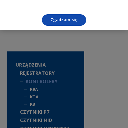
Zgadzam się
URZĄDZENIA
REJESTRATORY
KONTROLERY
K9A
KTA
KB
CZYTNIKI P7
CZYTNIKI HID