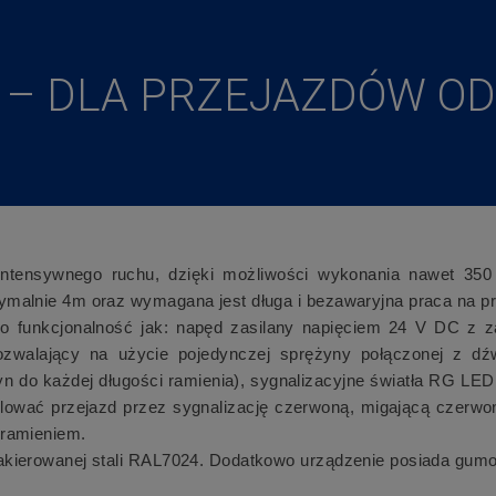
– DLA PRZEJAZDÓW OD 
intensywnego ruchu, dzięki możliwości wykonania nawet 350 
malnie 4m oraz wymagana jest długa i bezawaryjna praca na pr
o funkcjonalność jak: napęd zasilany napięciem 24 V DC z za
zwalający na użycie pojedynczej sprężyny połączonej z dź
yn do każdej długości ramienia), sygnalizacyjne światła RG LE
olować przejazd przez sygnalizację czerwoną, migającą czerwo
 ramieniem.
kierowanej stali RAL7024. Dodatkowo urządzenie posiada gumowy