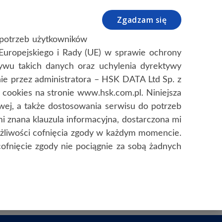
+48 12 638 75 57
info@hsk.com.pl
Zgadzam się
NIE
LOCKDATA
O FIRMIE / KONTAKT
o potrzeb użytkowników
u Europejskiego i Rady (UE) w sprawie ochrony
wu takich danych oraz uchylenia dyrektywy
e przez administratora – HSK DATA Ltd Sp. z
cookies na stronie www.hsk.com.pl. Niniejsza
owej, a także dostosowania serwisu do potrzeb
i znana klauzula informacyjna, dostarczona mi
żliwości cofnięcia zgody w każdym momencie.
ofnięcie zgody nie pociągnie za sobą żadnych