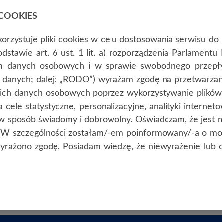
COOKIES
KD
URZĄDZENIA
PRODUKTY
OPROGRAMOWA
orzystuje pliki cookies w celu dostosowania serwisu d
odstawie art. 6 ust. 1 lit. a) rozporządzenia Parlament
em danych osobowych i w sprawie swobodnego przepły
 danych; dalej: „RODO”) wyrażam zgodę na przetwarzani
oich danych osobowych poprzez wykorzystywanie plików 
cele statystyczne, personalizacyjne, analityki internet
w sposób świadomy i dobrowolny. Oświadczam, że jest m
O. W szczególności zostałam/-em poinformowany/-a o mo
wyrażono zgodę. Posiadam wiedzę, że niewyrażenie lub c