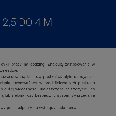
2,5 DO 4 M
cykli pracy na godzinę. Znajdują zastosowanie w
zejeździe.
awansowaną kontrolą prędkości, płytę sterującą z
wignią równoważącą w predefiniowanych punktach
D o dużej widoczności, umieszczone na szczycie i po
ną lub zieloną) czy bezpieczny system wyprzęgania
 profil, odporny na wstrząsy i uderzenia.