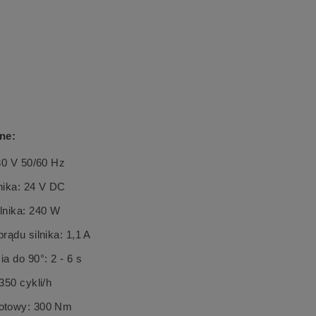
ne:
30 V 50/60 Hz
lnika: 24 V DC
lnika: 240 W
rądu silnika: 1,1 A
a do 90°: 2 - 6 s
350 cykli/h
otowy: 300 Nm