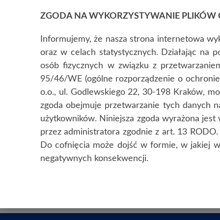
ZGODA NA WYKORZYSTYWANIE PLIKÓW 
SYSTEMY RCP 
Informujemy, że nasza strona internetowa wyk
oraz w celach statystycznych. Działając na p
osób fizycznych w związku z przetwarzani
95/46/WE (ogólne rozporządzenie o ochronie
o.o., ul. Godlewskiego 22, 30-198 Kraków, m
zgoda obejmuje przetwarzanie tych danych na 
użytkowników. Niniejsza zgoda wyrażona jest 
przez administratora zgodnie z art. 13 ROD
Do cofnięcia może dojść w formie, w jakiej 
negatywnych konsekwencji.