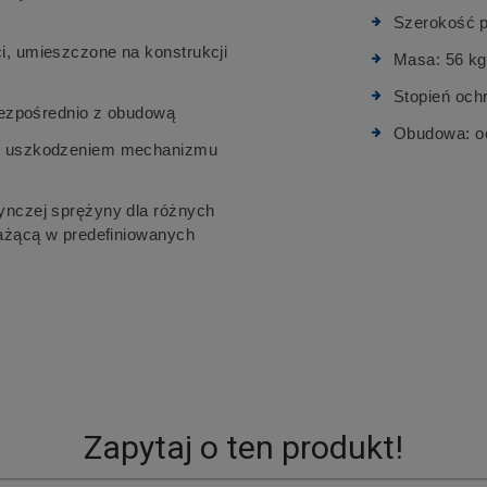
Szerokość p
, umieszczone na konstrukcji
Masa: 56 kg
Stopień och
bezpośrednio z obudową
Obudowa: oc
ed uszkodzeniem mechanizmu
ynczej sprężyny dla różnych
ważącą w predefiniowanych
Zapytaj o ten produkt!