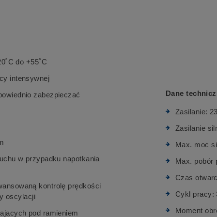
-20˚C do +55˚C
cy intensywnej
Dane technicz
powiednio zabezpieczać
Zasilanie: 2
Zasilanie si
 m
Max. moc si
ruchu w przypadku napotkania
Max. pobór p
Czas otwarci
wansowaną kontrolę prędkości
Cykl pracy: 
y oscylacji
Moment obr
żających pod ramieniem