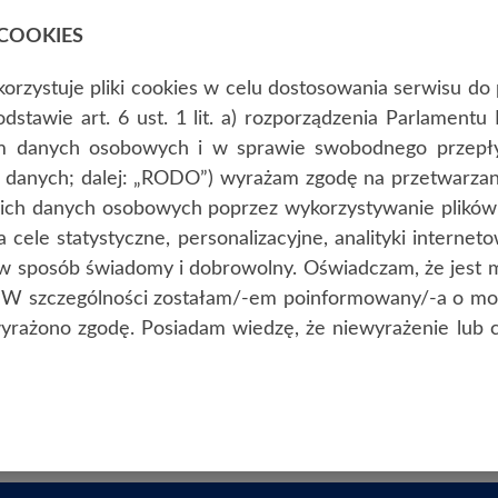
COOKIES
KD
URZĄDZENIA
PRODUKTY
OPROGRAMOWA
orzystuje pliki cookies w celu dostosowania serwisu d
odstawie art. 6 ust. 1 lit. a) rozporządzenia Parlament
em danych osobowych i w sprawie swobodnego przepły
 danych; dalej: „RODO”) wyrażam zgodę na przetwarzani
oich danych osobowych poprzez wykorzystywanie plików 
cele statystyczne, personalizacyjne, analityki internet
w sposób świadomy i dobrowolny. Oświadczam, że jest m
O. W szczególności zostałam/-em poinformowany/-a o mo
wyrażono zgodę. Posiadam wiedzę, że niewyrażenie lub c