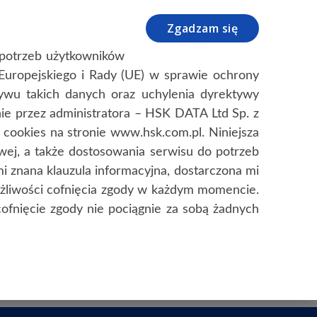
+48 12 638 75 57
info@hsk.com.pl
Zgadzam się
NIE
LOCKDATA
O FIRMIE / KONTAKT
o potrzeb użytkowników
u Europejskiego i Rady (UE) w sprawie ochrony
wu takich danych oraz uchylenia dyrektywy
e przez administratora – HSK DATA Ltd Sp. z
cookies na stronie www.hsk.com.pl. Niniejsza
owej, a także dostosowania serwisu do potrzeb
i znana klauzula informacyjna, dostarczona mi
żliwości cofnięcia zgody w każdym momencie.
ofnięcie zgody nie pociągnie za sobą żadnych