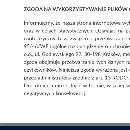
ZGODA NA WYKORZYSTYWANIE PLIKÓW 
SYSTEMY RCP 
Informujemy, że nasza strona internetowa wyk
oraz w celach statystycznych. Działając na p
osób fizycznych w związku z przetwarzani
95/46/WE (ogólne rozporządzenie o ochronie
o.o., ul. Godlewskiego 22, 30-198 Kraków, m
zgoda obejmuje przetwarzanie tych danych na 
użytkowników. Niniejsza zgoda wyrażona jest 
przez administratora zgodnie z art. 13 ROD
Do cofnięcia może dojść w formie, w jakiej 
negatywnych konsekwencji.