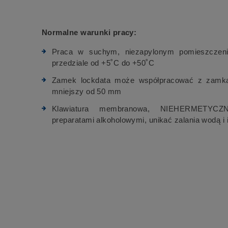
Normalne warunki pracy:
Praca w suchym, niezapylonym pomieszczeni
przedziale od +5˚C do +50˚C
Zamek lockdata może współpracować z zamkam
mniejszy od 50 mm
Klawiatura membranowa, NIEHERMETYCZNA
preparatami alkoholowymi, unikać zalania wodą i