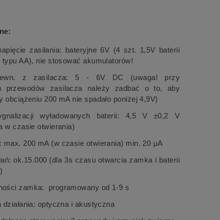
ne:
apięcie zasilania: bateryjne 6V (4 szt. 1,5V baterii
h typu AA), nie stosować akumulatorów!
 zewn. z zasilacza: 5 - 6V DC (uwaga! przy
iu przewodów zasilacza należy zadbać o to, aby
zy obciążeniu 200 mA nie spadało poniżej 4,9V)
ygnalizacji wyładowanych baterii: 4,5 V ±0,2 V
cja w czasie otwierania)
: max. 200 mA (w czasie otwierania) min. 20 μA
łań: ok.15.000 (dla 3s czasu otwarcia zamka i baterii
)
ności zamka: programowany od 1-9 s
 działania: optyczna i akustyczna