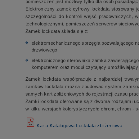
pomieszczeń jest możliwy tylko dla osób posiadają
Elektroniczny zamek cyfrowy lockdata stosowany jes
szczególności do kontroli wejść pracowniczych, 
technologicznymi, pomieszczeń serwerów sieciowych
Zamek lockdata składa się z:
elektromechanicznego sprzęgła pozwalającego na
drzwiowego,
elektronicznego sterownika zamka zawierającego 
komputerem oraz moduł czytający umożliwiający 
Zamek lockdata współpracuje z najbardziej trwały
zamków lockdata można zbudować system zamków, p
samych kart zbliżeniowych do rejestracji czasu pra
Zamki lockdata oferowane są z dwoma rodzajami uch
w kilku wersjach kolorystycznych: chrom, chrom - sa
Karta Katalogowa Lockdata zbliżeniowa