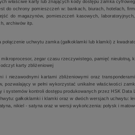
cych właściwe karty lub znających kody dostępu zamka cyfroweg
t do ochrony pomieszczeń w: bankach, biurach, hotelach, firmac
wejść do magazynów, pomieszczeń kasowych, laboratoryjnych
, archiwów itp.
 połączenie uchwytu zamka (gałkoklamki lub klamki) z kwadra
mikroprocesor, zegar czasu rzeczywistego, pamięć nieulotną, kl
odczyt karty zbliżeniowej
mi i niezawodnymi kartami zbliżeniowymi oraz transponderam
ozwalający w pełni wykorzystać unikalne właściwości zamków
cy i systemów kontroli dostępu produkowanych przez HSK Data L
wytu: gałkoklamki i klamki oraz w dwóch wersjach uchwytu: l
tyna, nikiel - satyna oraz w wersji wykończenia: połysk i matow