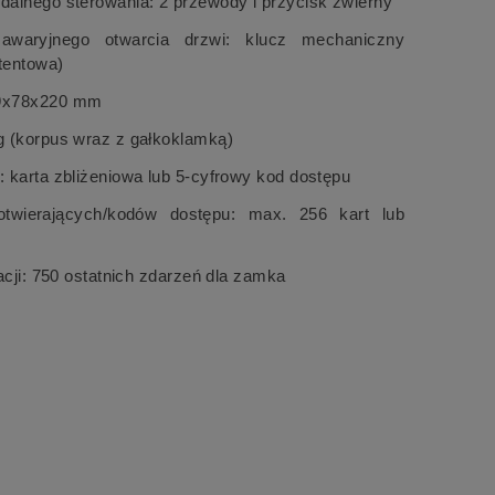
dalnego sterowania: 2 przewody i przycisk zwierny
awaryjnego otwarcia drzwi: klucz mechaniczny
tentowa)
9x78x220 mm
g (korpus wraz z gałkoklamką)
: karta zbliżeniowa lub 5-cyfrowy kod dostępu
 otwierających/kodów dostępu: max. 256 kart lub
dów
racji: 750 ostatnich zdarzeń dla zamka