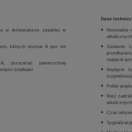
Dane technicz
u w temperaturze zawartej w
Nominalne n
alkalicznyc
i, których wymiar A jest nie
Zasilanie
przedłużan
napięcie pr
, przecierać powierzchnię
 innymi środkami
Napięcie s
(sygnaliza
Pobór prądu
Ilość zadzia
alkalicznych
Czas aktyw
Sygnalizacja