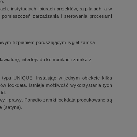
o.
h, instytucjach, biurach projektów, szpitalach, a w
, pomieszczeń zarządzania i sterowania procesami
towym trzpieniem poruszającym rygiel zamka
awiaturę, interfejs do komunikacji zamka z
i typu UNIQUE. Instalując w jednym obiekcie kilka
 lockdata. Istnieje możliwość wykorzystania tych
td.
ewy i prawy. Ponadto zamki lockdata produkowane są
e (satyna).